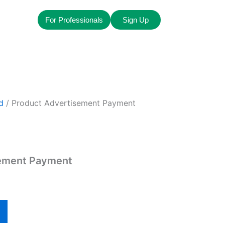
Payment
For Professionals
Sign Up
d
/ Product Advertisement Payment
sement Payment