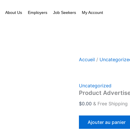
quantité
de
About Us
Employers
Job Seekers
My Account
Product
Advertisement
Payment
Accueil
/
Uncategorize
Uncategorized
Product Adverti
$
0.00
& Free Shipping
Ajouter au panier