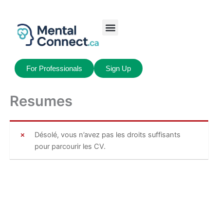
Aller
au
contenu
Job Seekers
My Account
For Professionals
Sign Up
Resumes
Désolé, vous n’avez pas les droits suffisants
pour parcourir les CV.