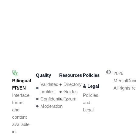
2026
Quality
Resources
Policies
Bilingual
MentalCon
Validated
Directory
& Legal
FR/EN
All rights 
profiles
Guides
Policies
Interface,
Confidentiality
Forum
and
forms
Moderation
Legal
and
content
available
in