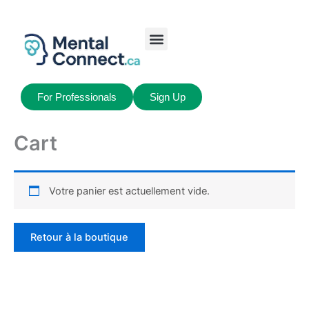
Aller
au
contenu
Job Seekers
My Account
For Professionals
Sign Up
Cart
Votre panier est actuellement vide.
Retour à la boutique