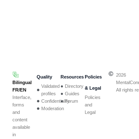
2026
Quality
Resources
Policies
Bilingual
MentalCon
Validated
Directory
& Legal
FR/EN
All rights 
profiles
Guides
Policies
Interface,
Confidentiality
Forum
and
forms
Moderation
Legal
and
content
available
in