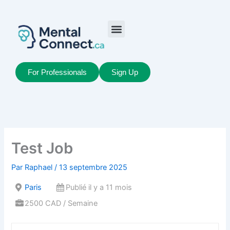
Aller
au
contenu
Job Seekers
My Account
For Professionals
Sign Up
Test Job
Par
Raphael
/
13 septembre 2025
Paris
Publié il y a 11 mois
2500 CAD / Semaine