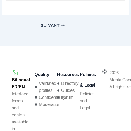
SUIVANT
2026
Quality
Resources
Policies
Bilingual
MentalCon
Validated
Directory
& Legal
FR/EN
All rights 
profiles
Guides
Policies
Interface,
Confidentiality
Forum
and
forms
Moderation
Legal
and
content
available
in