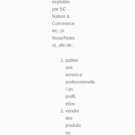
exploitée
par SC
Nature &
Commerce
inc. («
Nous/Notre
»), afin de :
publier
une
annonce
professionnelle
/ un
profil,
et/ou
vendre
des
produits
ou