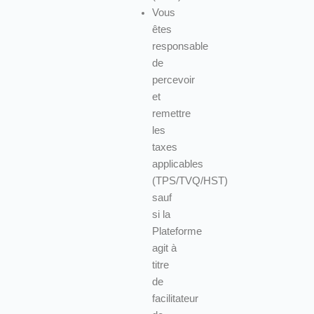
Vous
êtes
responsable
de
percevoir
et
remettre
les
taxes
applicables
(TPS/TVQ/HST)
sauf
si la
Plateforme
agit à
titre
de
facilitateur