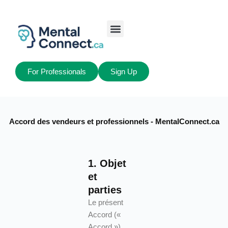
Aller
au
contenu
Job Seekers
My Account
For Professionals
Sign Up
Accord des vendeurs et professionnels - MentalConnect.ca
1. Objet
et
parties
Le présent
Accord («
Accord »)