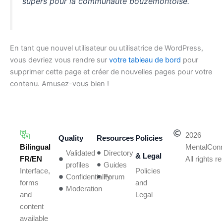
supers pour la communauté bouzemontoise.
En tant que nouvel utilisateur ou utilisatrice de WordPress,
vous devriez vous rendre sur
votre tableau de bord
pour
supprimer cette page et créer de nouvelles pages pour votre
contenu. Amusez-vous bien !
2026
Quality
Resources
Policies
Bilingual
MentalCon
Validated
Directory
& Legal
FR/EN
All rights 
profiles
Guides
Policies
Interface,
Confidentiality
Forum
and
forms
Moderation
Legal
and
content
available