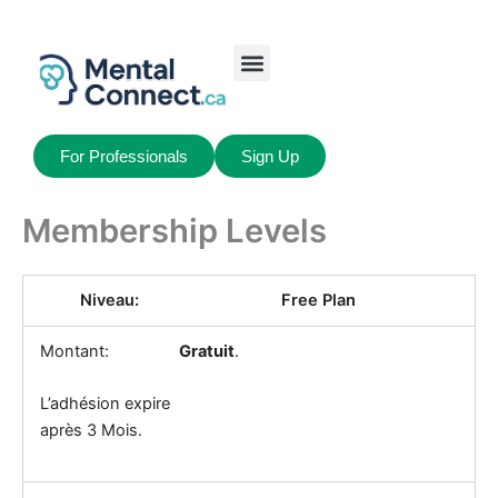
Aller
au
contenu
Job Seekers
My Account
For Professionals
Sign Up
Membership Levels
Free Plan
Gratuit
.
L’adhésion expire
après 3 Mois.