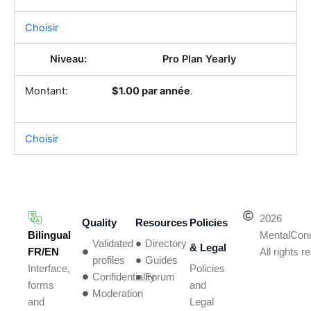
Choisir
Pro Plan Yearly
$1.00 par année
.
Choisir
2026
Quality
Resources
Policies
Bilingual
MentalCon
Validated
Directory
& Legal
FR/EN
All rights 
profiles
Guides
Policies
Interface,
Confidentiality
Forum
and
forms
Moderation
Legal
and